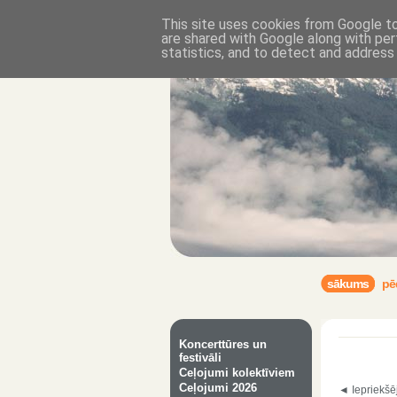
This site uses cookies from Google to 
are shared with Google along with per
statistics, and to detect and address
sākums
pē
Koncerttūres un
festivāli
Ceļojumi kolektīviem
Ceļojumi 2026
◄ Iepriekšē