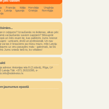
ēt pēc valstīm
ja
Francija
Itālija
Horvātija
Ungārija
a
Latvija
Igaunija
Grieķija
Norvēģija
ija
īsimies...
an ir ceļojums? Izraušanās no ikdienas, alkas pēc
āmā vai ļaušanās saviem sapņiem? Mūsuprāt
kopā un mēs esam tie, kas palīdzēs Jums īstenot
apni - uzticami, droši un profesionāli. Un nav
i vai tas ir brauciens pa mūsu mazo, mīļo Latviju
ļojums uz otru pasaules malu - galvenais, lai šis
ms Jums sniedz tieši to, ko vēlaties!
akti
ja adrese: Antonijas iela 8 (2.stāvā), Rīga, LV-
0 Latvija Tālr. +371 26315395, e-
ts:info@edelveiss.lv.
m jaunumus epastā