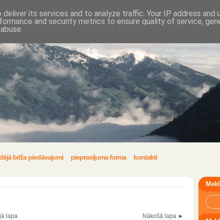
deliver its services and to analyze traffic. Your IP address and
formance and security metrics to ensure quality of service, ge
 abuse.
dējā brīža piedāvajumi
pieprasījuma forma
kontakti
Mekl
jā lapa
Nākošā lapa ►