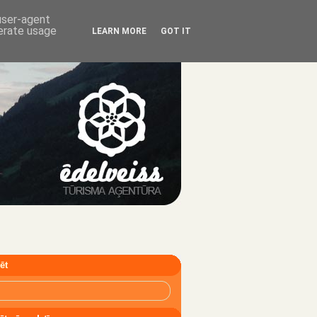
 user-agent
nerate usage
LEARN MORE
GOT IT
ēt