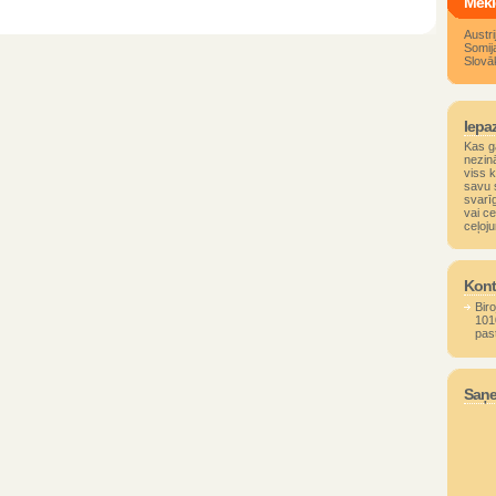
Mekl
Austri
Somij
Slovāk
Iepaz
Kas g
nezin
viss 
savu s
svarīg
vai ce
ceļoju
Kont
Biro
101
pas
Saņe