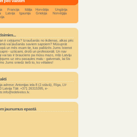
ēt pēc valstīm
ja
Francija
Itālija
Horvātija
Ungārija
a
Latvija
Igaunija
Grieķija
Norvēģija
ija
īsimies...
an ir ceļojums? Izraušanās no ikdienas, alkas pēc
āmā vai ļaušanās saviem sapņiem? Mūsuprāt
kopā un mēs esam tie, kas palīdzēs Jums īstenot
apni - uzticami, droši un profesionāli. Un nav
i vai tas ir brauciens pa mūsu mazo, mīļo Latviju
ļojums uz otru pasaules malu - galvenais, lai šis
ms Jums sniedz tieši to, ko vēlaties!
akti
ja adrese: Antonijas iela 8 (2.stāvā), Rīga, LV-
0 Latvija Tālr. +371 26315395, e-
ts:info@edelveiss.lv.
m jaunumus epastā