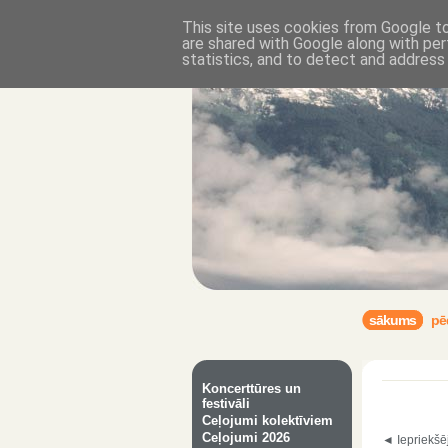
This site uses cookies from Google to 
are shared with Google along with per
statistics, and to detect and address
sākums
pē
Koncerttūres un
festivāli
Ceļojumi kolektīviem
Ceļojumi 2026
◄ Iepriekšē