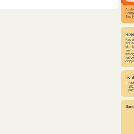
Mekl
Austri
Somij
Slovāk
Iepaz
Kas g
nezin
viss 
savu s
svarīg
vai ce
ceļoju
Kont
Biro
101
pas
Saņe