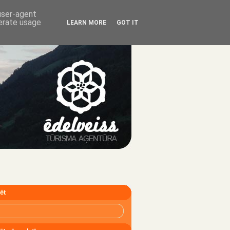
 user-agent
nerate usage
LEARN MORE
GOT IT
ēt