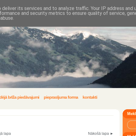
deliver its services and to analyze traffic. Your IP address and
formance and security metrics to ensure quality of service, ge
 abuse.
dējā brīža piedāvajumi
pieprasījuma forma
kontakti
Mekl
jā lapa
Nākošā lapa ►